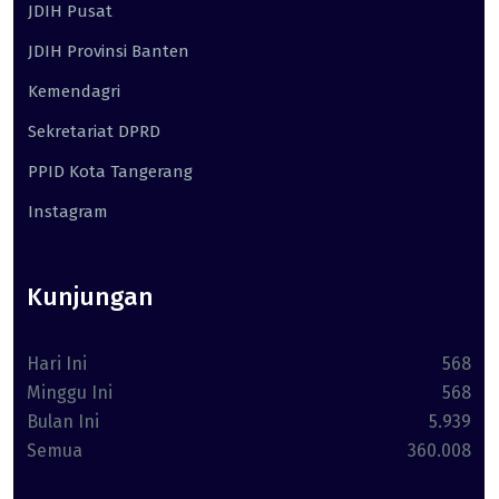
JDIH Pusat
JDIH Provinsi Banten
Kemendagri
Sekretariat DPRD
PPID Kota Tangerang
Instagram
Kunjungan
Hari Ini
568
Minggu Ini
568
Bulan Ini
5.939
Semua
360.008